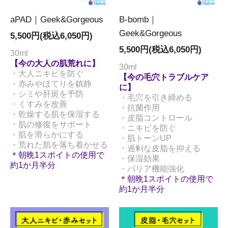
aPAD｜Geek&Gorgeous
B-bomb｜
Geek&Gorgeous
5,500円(税込6,050円)
5,500円(税込6,050円)
30ml
【今の大人の肌荒れに】
30ml
・大人ニキビを防ぐ
【今の毛穴トラブルケア
・赤みやほてりを鎮静
に】
・シミや肝斑を予防
・毛穴を引き締める
・くすみを改善
・抗菌作用
・乾燥する肌を保湿する
・皮脂コントロール
・肌の修復をサポート
・ニキビを防ぐ
・肌を滑らかにする
・肌トーンUP
・荒れた肌を落ち着かせる
・過剰な皮脂を抑える
＊朝晩1スポイトの使用で
・保湿効果
約1か月半分
・バリア機能強化
＊朝晩1スポイトの使用で
約1か月半分