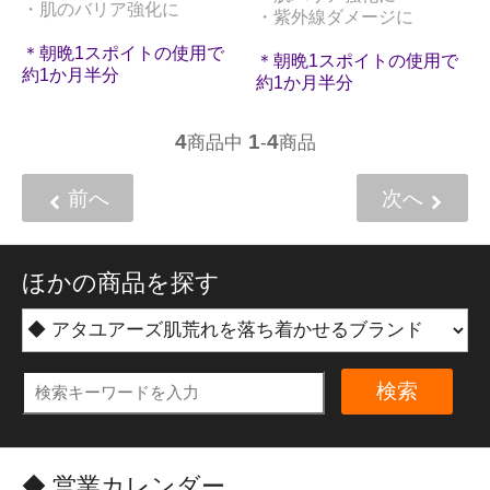
・肌のバリア強化に
・紫外線ダメージに
＊朝晩1スポイトの使用で
＊朝晩1スポイトの使用で
約1か月半分
約1か月半分
4
1
4
商品中
-
商品
前へ
次へ
ほかの商品を探す
検索
◆ 営業カレンダー