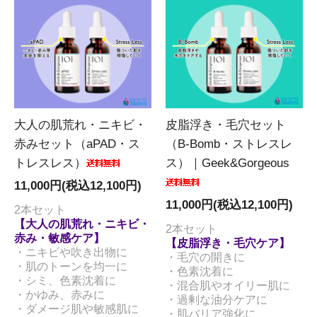
大人の肌荒れ・ニキビ・
皮脂浮き・毛穴セット
赤みセット（aPAD・ス
（B-Bomb・ストレスレ
トレスレス）
ス）｜Geek&Gorgeous
11,000円(税込12,100円)
11,000円(税込12,100円)
2本セット
【大人の肌荒れ・ニキビ・
2本セット
赤み・敏感ケア】
【皮脂浮き・毛穴ケア】
・ニキビや吹き出物に
・毛穴の開きに
・肌のトーンを均一に
・色素沈着に
・シミ、色素沈着に
・混合肌やオイリー肌に
・かゆみ、赤みに
・過剰な油分ケアに
・ダメージ肌や敏感肌に
・肌バリア強化に