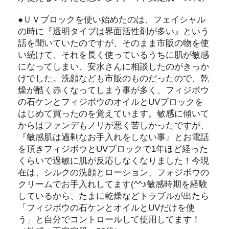
●ＵＶブロックを使い始めたのは、フェイシャル
の時に『透明タイプは界面活性剤が多い』という
話を聞いていたのですが、そのまま市販の物を使
い続けて、それを長く使っているうちに肌が敏感
になってしまい、安水さんに相談したのがきっか
けでした。洗顔なども市販のものだったので、乾
燥が酷く赤くなってしまう事が多く、フィジボウ
の石ケンとフィジボウのオイルとUVブロックを
はじめて買ったのを覚えています。敏感に傾いて
からはファンデもノリが悪く苦しかったですが、
『敏感肌は過剰なお手入れをしない事』とお電話
を頂きフィジボウとUVブロックで1年ほど経った
くらいで過敏に肌が反応しなくなりました！今現
在は、シルクの洗顔とローション、フォジボウの
クリームでお手入れしてます(^^♪敏感時期を経験
しているから、たまに乾燥などトラブルが出たら
「フィジボウの石ケンとオイルとUVだけを使
う」と自分でコントロールして使用してます！