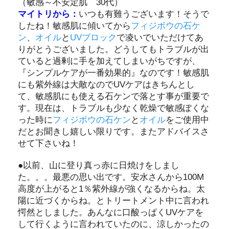
（敏感～不安定肌 30代）
マイトリから：
いつも有難うございます！そうで
したね！敏感肌に傾いてから
フィジボウの石ケ
ン
、
オイル
と
UVブロック
で凌いでいただけてあ
りがとうございました。どうしてもトラブルが出
ていると過剰に手を加えてしまいがちですが、
『シンプルケアが一番効果的』なのです！敏感肌
にも紫外線は大敵なのでUVケアはきちんとし
て、敏感肌にも使える石ケンで落とす事が重要で
す。現在は、トラブルも少なく乾燥で敏感ぽくな
った時に
フィジボウの石ケン
と
オイル
をご使用中
だとお聞きし嬉しい限りです。またアドバイスさ
せて下さいね！
●以前、山に登り真っ赤に日焼けをしまし
た。。。最悪の思い出です。安水さんから100M
高度が上がると1％紫外線が強くなるからね。太
陽に近づくからね。とトリートメント中に言われ
愕然としました。あんなに口酸っぱくUVケアを
して行くように言われていたのに、涼しかったの