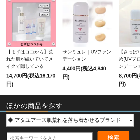
【まずはココから】荒
サンミュレ｜UVファン
【さっぱ
れた肌が続いていてメ
デーション
め(UVブ
イクで隠している
ンデーシ
4,400円(税込4,840
14,700円(税込16,170
8,700円
円)
円)
円)
ほかの商品を探す
検索