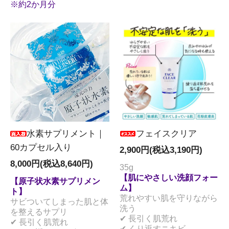
※約2か月分
水素サプリメント｜
フェイスクリア
60カプセル入り
2,900円(税込3,190円)
8,000円(税込8,640円)
35g
【肌にやさしい洗顔フォー
【原子状水素サプリメン
ム】
ト】
荒れやすい肌を守りながら
サビついてしまった肌と体
洗う
を整えるサプリ
✔ 長引く肌荒れ
✔ 長引く肌荒れ
✔ くり返すニキビ