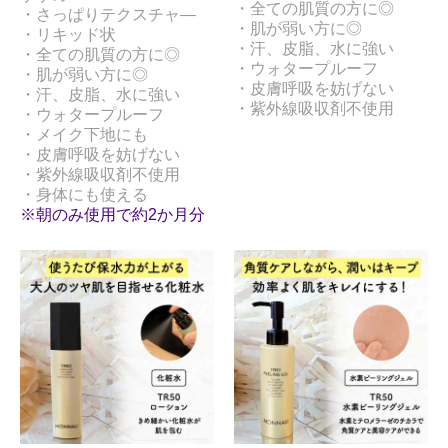
・全ての肌質の方に◎
・さっぱりテクスチャ―
・肌が弱い方に◎
・リキッド状
・汗、皮脂、水に強い
・全ての肌質の方に◎
・ウォタープルーフ
・肌が弱い方に◎
・皮膚呼吸を妨げない
・汗、皮脂、水に強い
・紫外線吸収剤不使用
・ウォタープルーフ
・メイク下地にも
・皮膚呼吸を妨げない
・紫外線吸収剤不使用
・身体にも使える
※朝のみ使用で約2か月分