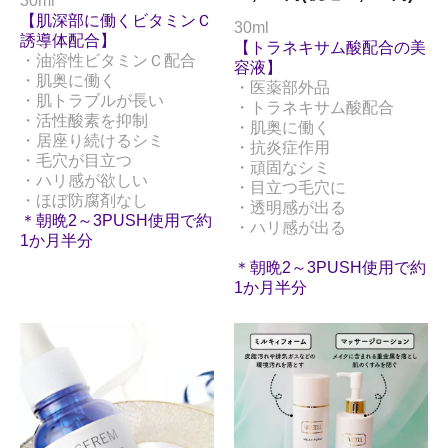
30ml
【肌深部に働くビタミンＣ
30ml
誘導体配合】
【トラネキサム酸配合の美
・油溶性ビタミンＣ配合
容液】
・肌奥に働く
・医薬部外品
・肌トラブルが長い
・トラネキサム酸配合
・活性酸素を抑制
・肌奥に働く
・居座り続けるシミ
・抗炎症作用
・毛穴が目立つ
・頑固なシミ
・ハリ感が欲しい
・目立つ毛穴に
・ほぼ防腐剤なし
・透明感が出る
＊朝晩2～3PUSH使用で約
・ハリ感が出る
1か月半分
＊朝晩2～3PUSH使用で約
1か月半分