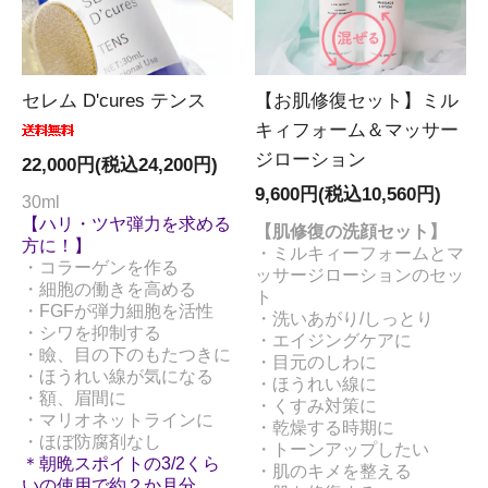
セレム D'cures テンス
【お肌修復セット】ミル
キィフォーム＆マッサー
ジローション
22,000円(税込24,200円)
9,600円(税込10,560円)
30ml
【ハリ・ツヤ弾力を求める
【肌修復の洗顔セット】
方に！】
・ミルキィーフォームとマ
・コラーゲンを作る
ッサージローションのセッ
・細胞の働きを高める
ト
・FGFが弾力細胞を活性
・洗いあがり/しっとり
・シワを抑制する
・エイジングケアに
・瞼、目の下のもたつきに
・目元のしわに
・ほうれい線が気になる
・ほうれい線に
・額、眉間に
・くすみ対策に
・マリオネットラインに
・乾燥する時期に
・ほぼ防腐剤なし
・トーンアップしたい
＊朝晩スポイトの3/2くら
・肌のキメを整える
いの使用で約２か月分