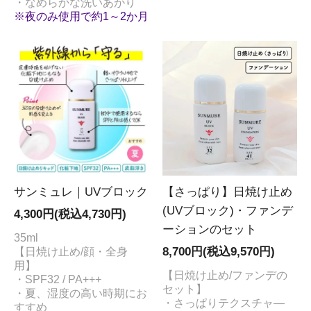
・なめらかな洗いあがり
※夜のみ使用で約1～2か月
サンミュレ｜UVブロック
【さっぱり】日焼け止め
(UVブロック)・ファンデ
4,300円(税込4,730円)
ーションのセット
35ml
【日焼け止め/顔・全身
8,700円(税込9,570円)
用】
【日焼け止め/ファンデの
・SPF32 / PA+++
セット】
・夏、湿度の高い時期にお
・さっぱりテクスチャ―
すすめ