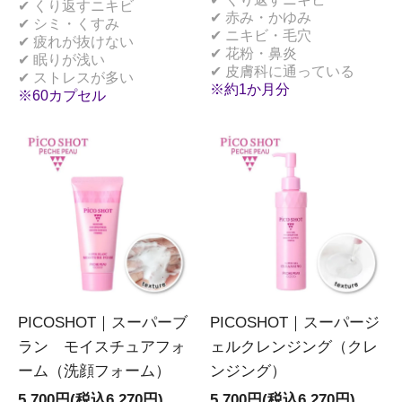
✔ くり返すニキビ
✔ 赤み・かゆみ
✔ シミ・くすみ
✔ ニキビ・毛穴
✔ 疲れが抜けない
✔ 花粉・鼻炎
✔ 眠りが浅い
✔ 皮膚科に通っている
✔ ストレスが多い
※約1か月分
※60カプセル
PICOSHOT｜スーパーブ
PICOSHOT｜スーパージ
ラン モイスチュアフォ
ェルクレンジング（クレ
ーム（洗顔フォーム）
ンジング）
5,700円(税込6,270円)
5,700円(税込6,270円)