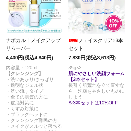
ナボカル｜メイクアップ
フェイスクリア×3本
リムーバー
セット
4,400円(税込4,840円)
7,830円(税込8,613円)
内容量：120ml
35g×3
【クレンジング】
肌にやさしい洗顔フォーム
・洗いあがり/さっぱり
【3本セット】
・透明なジェル状
長引く肌荒れを立て直すな
・洗い流すタイプ
ら、洗顔をやさしいものに
・全ての肌質の方に
しよう。
・皮脂対策に
※3本セットは10%OFF
・くすみ対策に
・ブラックヘッドに
・クレンジング難民の方
・メイクがスルッと落ちる