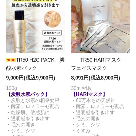
TR50 H2C PACK｜炭
TR50 HARIマスク｜
酸水素パック
フェイスマスク
9,000円(税込9,900円)
8,091円(税込8,900円)
100g
30ml×4枚
【炭酸水素パック】
【HARIマスク】
・炭酸と水素の相乗効果
・60万本もの天然針
・酵素テロメラーゼ配合
・酵素テロメラーゼ配合
・乾燥肌、敏感肌に
・透明感を引き出す
・透明感を引き出す
・毛穴の開き
・毛穴の開き
・シミ、シワ
・シミ、シワ
・くすみ