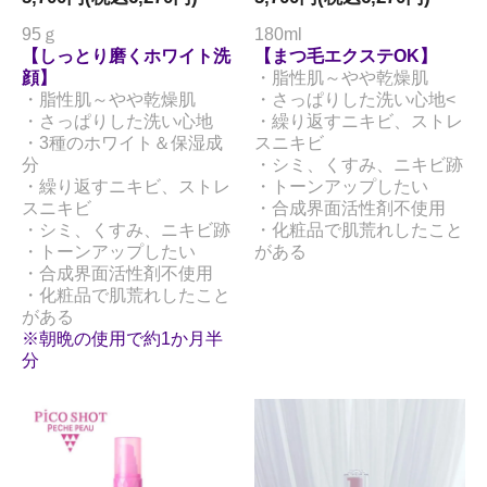
95ｇ
180ml
【しっとり磨くホワイト洗
【まつ毛エクステOK】
顔】
・脂性肌～やや乾燥肌
・脂性肌～やや乾燥肌
・さっぱりした洗い心地<
・さっぱりした洗い心地
・繰り返すニキビ、ストレ
・3種のホワイト＆保湿成
スニキビ
分
・シミ、くすみ、ニキビ跡
・繰り返すニキビ、ストレ
・トーンアップしたい
スニキビ
・合成界面活性剤不使用
・シミ、くすみ、ニキビ跡
・化粧品で肌荒れしたこと
・トーンアップしたい
がある
・合成界面活性剤不使用
・化粧品で肌荒れしたこと
がある
※朝晩の使用で約1か月半
分