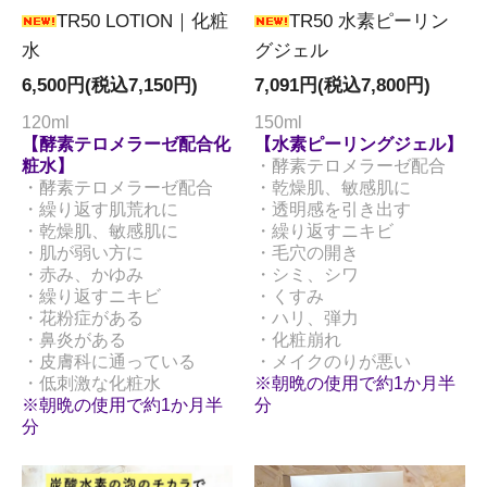
TR50 LOTION｜化粧
TR50 水素ピーリン
水
グジェル
6,500円(税込7,150円)
7,091円(税込7,800円)
120ml
150ml
【酵素テロメラーゼ配合化
【水素ピーリングジェル】
粧水】
・酵素テロメラーゼ配合
・酵素テロメラーゼ配合
・乾燥肌、敏感肌に
・繰り返す肌荒れに
・透明感を引き出す
・乾燥肌、敏感肌に
・繰り返すニキビ
・肌が弱い方に
・毛穴の開き
・赤み、かゆみ
・シミ、シワ
・繰り返すニキビ
・くすみ
・花粉症がある
・ハリ、弾力
・鼻炎がある
・化粧崩れ
・皮膚科に通っている
・メイクのりが悪い
・低刺激な化粧水
※朝晩の使用で約1か月半
※朝晩の使用で約1か月半
分
分