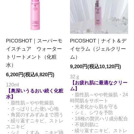
PICOSHOT｜スーパーモ
PICOSHOT｜ナイト＆デ
イスチュア ウォーター
イセラム（ジェルクリー
トリートメント（化粧
ム）
水）
9,200円(税込10,120円)
6,200円(税込6,820円)
32ｇ
【お疲れ肌に最適なクリー
120ml
ム】
【奥深いうるおい続く化粧
・脂性肌～やや乾燥肌・24
水】
時間肌をサポート
・脂性肌～やや乾燥肌
・光老化から肌を守る
・さっぱりした使い心地
・シミ、シワを予防
・角質のすみずみまで潤う
・18種の贅沢ハリ成分配合
・繰り返すニキビ、ストレ
・不規則肌に
スニキビ
・繰り返すニキビ、ストレ
・シミ、くすみ、ニキビ跡