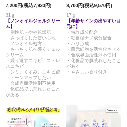
7,200円(税込7,920円)
8,700円(税込9,570円)
31ｇ
17ｇ
【ノンオイルジェルクリー
【年齢サインの出やすい目
ム】
元に】
・脂性肌～やや乾燥肌
・特許成分配合
・さっぱりした使い心地
・独自極ナノ成分配合
・ノンオイル処方
・ハリ形成
・もっちり肌へ導くジェル
・目元細胞を活性化させる
クリーム
・合成界面活性剤不使用
・繰り返すニキビ、ストレ
・化粧品で肌荒れしたこと
スニキビ
がある
・シミ、くすみ、ニキビ跡
・やさしい香り付き
・トーンアップしたい
・合成界面活性剤不使用
・化粧品で肌荒れしたこと
がある