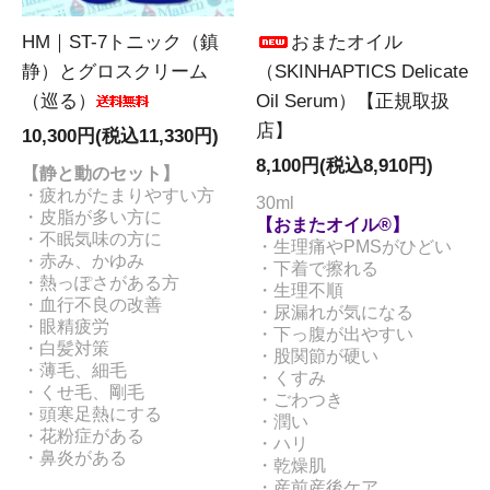
HM｜ST-7トニック（鎮
おまたオイル
静）とグロスクリーム
（SKINHAPTICS Delicate
（巡る）
Oil Serum）【正規取扱
店】
10,300円(税込11,330円)
8,100円(税込8,910円)
【静と動のセット】
・疲れがたまりやすい方
30ml
・皮脂が多い方に
【おまたオイル®】
・不眠気味の方に
・生理痛やPMSがひどい
・赤み、かゆみ
・下着で擦れる
・熱っぽさがある方
・生理不順
・血行不良の改善
・尿漏れが気になる
・眼精疲労
・下っ腹が出やすい
・白髪対策
・股関節が硬い
・薄毛、細毛
・くすみ
・くせ毛、剛毛
・ごわつき
・頭寒足熱にする
・潤い
・花粉症がある
・ハリ
・鼻炎がある
・乾燥肌
・産前産後ケア