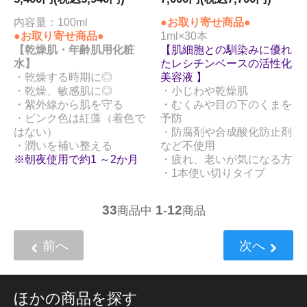
内容量：100ml
●お取り寄せ商品●
●お取り寄せ商品●
1ml×30本
【乾燥肌・年齢肌用化粧
【肌細胞との馴染みに優れ
水】
たレシチンベースの活性化
・乾燥する時期に◎
美容液 】
・乾燥、敏感肌に◎
・小じわや乾燥肌
・紫外線から肌を守る
・むくみや目の下のくまを
・ピンク色は紅藻（着色で
予防
はない）
・防腐剤や合成酸化防止剤
・潤いを補い整える
など不使用
※朝夜使用で約1 ～2か月
・疲れ、老いが気になる方
・1本使い切りタイプ
33
1
12
商品中
-
商品
前へ
次へ
ほかの商品を探す