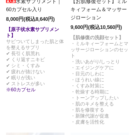
水素サプリメント｜
【お肌修復セット】ミル
60カプセル入り
キィフォーム＆マッサー
ジローション
8,000円(税込8,640円)
9,600円(税込10,560円)
【原子状水素サプリメン
ト】
【肌修復の洗顔セット】
サビついてしまった肌と体
・ミルキィーフォームとマ
を整えるサプリ
ッサージローションのセッ
✔ 長引く肌荒れ
ト
✔ くり返すニキビ
・洗いあがり/しっとり
✔ シミ・くすみ
・エイジングケアに
✔ 疲れが抜けない
・目元のしわに
✔ 眠りが浅い
・ほうれい線に
✔ ストレスが多い
・くすみ対策に
※60カプセル
・乾燥する時期に
・トーンアップしたい
・肌のキメを整える
・肌を修復する
・新陳代謝が促進
・皮膚を活性化