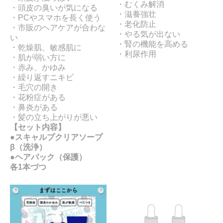
・むくみ解消
・頭皮の臭いが気になる
・滋養強壮
・PCやスマホを長く使う
・老化防止
・市販のヘアケアが合わな
・やる気が出ない
い
・腎の機能を高める
・乾燥肌、敏感肌に
・利尿作用
・肌が弱い方に
・赤み、かゆみ
・繰り返すニキビ
・毛穴の開き
・花粉症がある
・鼻炎がある
・髪の立ち上がりが悪い
【セット内容】
●スキャルプクリアソープ
β（洗浄）
●ヘアパック（保護）
各1本づつ