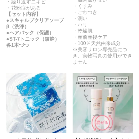
・繰り返すニキビ
・くすみ
・花粉症がある
・ごわつき
【セット内容】
・潤い
●スキャルプクリアソープ
・ハリ
β（洗浄）
・乾燥肌
●ヘアパック（保護）
・産前産後ケア
●ST-7トニック（鎮静）
・100％天然由来成分
各1本づつ
※美容サロン専売品につ
き、実物写真の使用ができ
ません