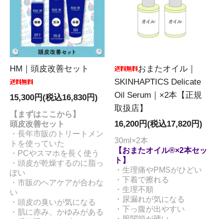
HM｜頭皮改善セット
おまたオイル｜
SKINHAPTICS Delicate
Oil Serum｜×2本【正規
15,300円(税込16,830円)
取扱店】
【まずはここから】
頭皮改善セット
16,200円(税込17,820円)
・長年市販のトリートメン
30ml×2本
トを使っていた
【おまたオイル®×2本セッ
・PCやスマホを長く使う
ト】
・頭皮が乾燥するのに脂っ
・生理痛やPMSがひどい
ぽい
・下着で擦れる
・市販のヘアケアが合わな
・生理不順
い
・尿漏れが気になる
・頭皮の臭いが気になる
・下っ腹が出やすい
・肌に赤み、かゆみがある
・股関節が硬い