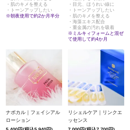
・肌のキメを整える
・目元、ほうれい線に
・トーンアップしたい
・トーンアップしたい
※朝夜使用で約2か月半分
・肌のキメを整える
・海藻エキス配合
・重金属の汚れを吸着
※ミルキィフォームと混ぜ
て使用して約4か月
ナボカル｜フェイシアル
リシェルケア｜リンクエ
ローション
ッセンス
5,400円(税込5,940円)
7,000円(税込7,700円)