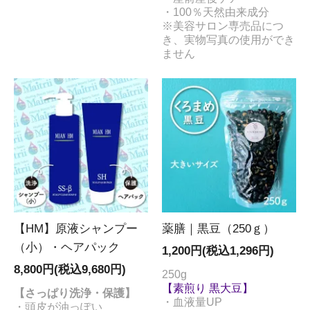
・100％天然由来成分
※美容サロン専売品につ
き、実物写真の使用ができ
ません
【HM】原液シャンプー
薬膳｜黒豆（250ｇ）
（小）・ヘアパック
1,200円(税込1,296円)
8,800円(税込9,680円)
250g
【素煎り 黒大豆】
【さっぱり洗浄・保護】
・血液量UP
・頭皮が油っぽい