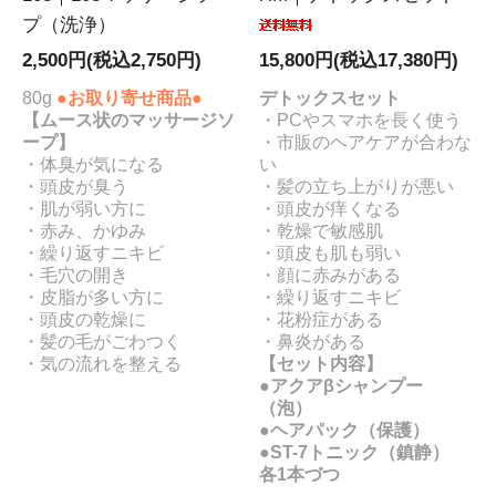
プ（洗浄）
2,500円(税込2,750円)
15,800円(税込17,380円)
80g
●お取り寄せ商品●
デトックスセット
【ムース状のマッサージソ
・PCやスマホを長く使う
ープ】
・市販のヘアケアが合わな
・体臭が気になる
い
・頭皮が臭う
・髪の立ち上がりが悪い
・肌が弱い方に
・頭皮が痒くなる
・赤み、かゆみ
・乾燥で敏感肌
・繰り返すニキビ
・頭皮も肌も弱い
・毛穴の開き
・顔に赤みがある
・皮脂が多い方に
・繰り返すニキビ
・頭皮の乾燥に
・花粉症がある
・髪の毛がごわつく
・鼻炎がある
・気の流れを整える
【セット内容】
●アクアβシャンプー
（泡）
●ヘアパック（保護）
●ST-7トニック（鎮静）
各1本づつ