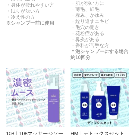
・肌が弱い方に
・身体が疲れやすい方
・薄毛、細毛
・眠りが浅い方
・赤み、かゆみ
・冷え性の方
・繰り返すニキビ
※シャンプー前に使用
・毛穴の開き
・花粉症がある
・鼻炎がある
・香料が苦手な方
＊泡シャンプーにする場合
約10回分
108｜108マッサージソー
HM｜デトックスセット