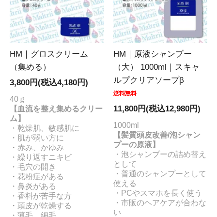
HM｜グロスクリーム
HM｜原液シャンプー
（集める）
（大） 1000ml｜スキャ
ルプクリアソープβ
3,800円(税込4,180円)
40ｇ
【血流を整え集めるクリー
11,800円(税込12,980円)
ム】
1000ml
・乾燥肌、敏感肌に
【髪質頭皮改善/泡シャン
・肌が弱い方に
プーの原液】
・赤み、かゆみ
・泡シャンプーの詰め替え
・繰り返すニキビ
として
・毛穴の開き
・普通のシャンプーとして
・花粉症がある
使える
・鼻炎がある
・PCやスマホを長く使う
・香料が苦手な方
・市販のヘアケアが合わな
・頭皮が乾燥する
い
・薄毛、細毛