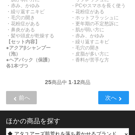
・赤み、かゆみ
・PCやスマホを長く使う
・繰り返すニキビ
・花粉症がある
・毛穴の開き
・ホットフラッシュに
・花粉症がある
・更年期の不定愁訴に
・鼻炎がある
・肌が弱い方に
・髪や頭皮が乾燥する
・赤み、かゆみ
【セット内容】
・繰り返すニキビ
●アクアβシャンプー
・毛穴の開き
（泡）
・皮脂が多い方に
●ヘアパック（保護）
・香料が苦手な方
各1本づつ
25
1
12
商品中
-
商品
前へ
次へ
ほかの商品を探す