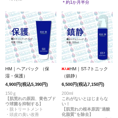
＊約1か月半分
HM｜ヘアパック （保
HM｜ST-7トニック
湿・保護）
（鎮静）
4,900円(税込5,390円)
6,500円(税込7,150円)
150ｇ
200ml
【肌荒れの原因、黄色ブド
これがないとはじまらな
ウ球菌を抑制する】
い！
・脱トリートメント
【肌荒れの根本原因“過酸
・頭皮の臭い改善
化脂質”を除去】