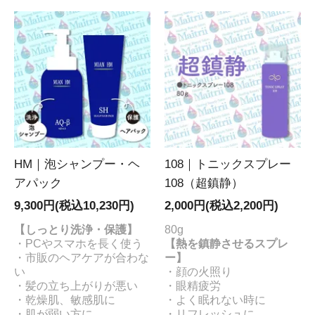
HM｜泡シャンプー・ヘ
108｜トニックスプレー
アパック
108（超鎮静）
9,300円(税込10,230円)
2,000円(税込2,200円)
【しっとり洗浄・保護】
80g
・PCやスマホを長く使う
【熱を鎮静させるスプレ
・市販のヘアケアが合わな
ー】
い
・顔の火照り
・髪の立ち上がりが悪い
・眼精疲労
・乾燥肌、敏感肌に
・よく眠れない時に
・肌が弱い方に
・リフレッシュに