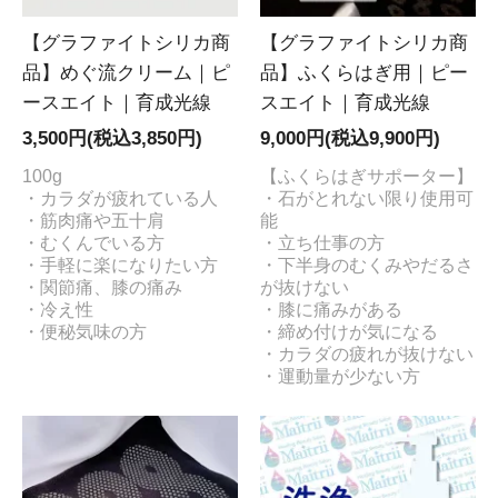
【グラファイトシリカ商
【グラファイトシリカ商
品】めぐ流クリーム｜ピ
品】ふくらはぎ用｜ピー
ースエイト｜育成光線
スエイト｜育成光線
3,500円(税込3,850円)
9,000円(税込9,900円)
100g
【ふくらはぎサポーター】
・カラダが疲れている人
・石がとれない限り使用可
・筋肉痛や五十肩
能
・むくんでいる方
・立ち仕事の方
・手軽に楽になりたい方
・下半身のむくみやだるさ
・関節痛、膝の痛み
が抜けない
・冷え性
・膝に痛みがある
・便秘気味の方
・締め付けが気になる
・カラダの疲れが抜けない
・運動量が少ない方