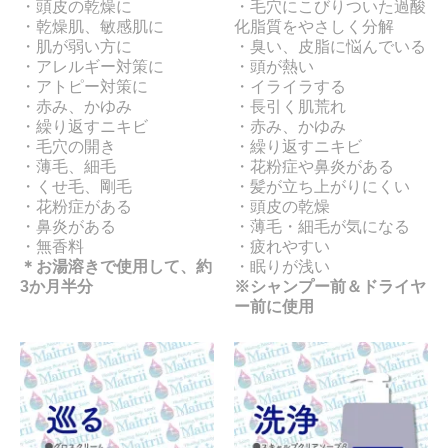
・頭皮の乾燥に
・毛穴にこびりついた過酸
・乾燥肌、敏感肌に
化脂質をやさしく分解
・肌が弱い方に
・臭い、皮脂に悩んでいる
・アレルギー対策に
・頭が熱い
・アトピー対策に
・イライラする
・赤み、かゆみ
・長引く肌荒れ
・繰り返すニキビ
・赤み、かゆみ
・毛穴の開き
・繰り返すニキビ
・薄毛、細毛
・花粉症や鼻炎がある
・くせ毛、剛毛
・髪が立ち上がりにくい
・花粉症がある
・頭皮の乾燥
・鼻炎がある
・薄毛・細毛が気になる
・無香料
・疲れやすい
＊お湯溶きで使用して、約
・眠りが浅い
3か月半分
※シャンプー前＆ドライヤ
ー前に使用