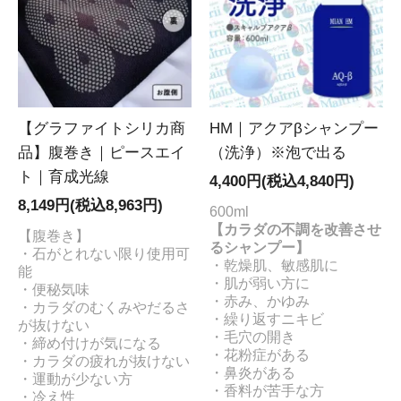
【グラファイトシリカ商
HM｜アクアβシャンプー
品】腹巻き｜ピースエイ
（洗浄）※泡で出る
ト｜育成光線
4,400円(税込4,840円)
8,149円(税込8,963円)
600ml
【カラダの不調を改善させ
【腹巻き】
るシャンプー】
・石がとれない限り使用可
・乾燥肌、敏感肌に
能
・肌が弱い方に
・便秘気味
・赤み、かゆみ
・カラダのむくみやだるさ
・繰り返すニキビ
が抜けない
・毛穴の開き
・締め付けが気になる
・花粉症がある
・カラダの疲れが抜けない
・鼻炎がある
・運動が少ない方
・香料が苦手な方
・冷え性