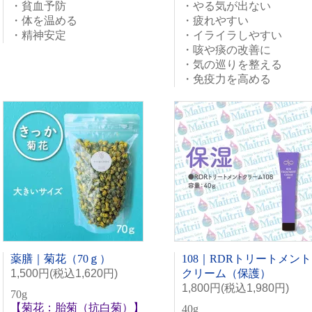
・貧血予防
・やる気が出ない
・体を温める
・疲れやすい
・精神安定
・イライラしやすい
・咳や痰の改善に
・気の巡りを整える
・免疫力を高める
薬膳｜菊花（70ｇ）
108｜RDRトリートメント
1,500円(税込1,620円)
クリーム（保護）
1,800円(税込1,980円)
70g
【菊花：胎菊（抗白菊）】
40g