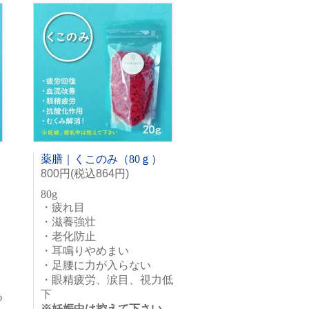
薬膳｜くこのみ（80ｇ）
800円(税込864円)
80g
・疲れ目
・滋養強壮
・老化防止
・耳鳴りやめまい
・足腰に力が入らない
・眼精疲労、涙目、視力低
下
る
※妊娠中は控えて下さい