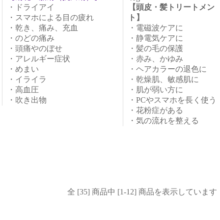
・ドライアイ
【頭皮・髪トリートメン
・スマホによる目の疲れ
ト】
・乾き、痛み、充血
・電磁波ケアに
・のどの痛み
・静電気ケアに
・頭痛やのぼせ
・髪の毛の保護
・アレルギー症状
・赤み、かゆみ
・めまい
・ヘアカラーの退色に
・イライラ
・乾燥肌、敏感肌に
・高血圧
・肌が弱い方に
・吹き出物
・PCやスマホを長く使う
・花粉症がある
・気の流れを整える
全 [35] 商品中 [1-12] 商品を表示しています