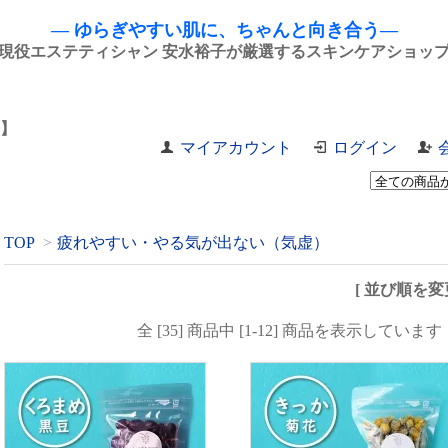
― ゆらぎやすい肌に、ちゃんと向き合う―
現役エステティシャン 安水裕子が厳選するスキンケアショッ
】
マイアカウント
ログイン
TOP
>
疲れやすい・やる気が出ない（気虚）
[ 並び順を変更
全 [35] 商品中 [1-12] 商品を表示しています