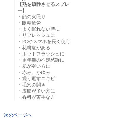
【熱を鎮静させるスプレ
ー】
・顔の火照り
・眼精疲労
・よく眠れない時に
・リフレッシュに
・PCやスマホを長く使う
・花粉症がある
・ホットフラッシュに
・更年期の不定愁訴に
・肌が弱い方に
・赤み、かゆみ
・繰り返すニキビ
・毛穴の開き
・皮脂が多い方に
・香料が苦手な方
次のページへ