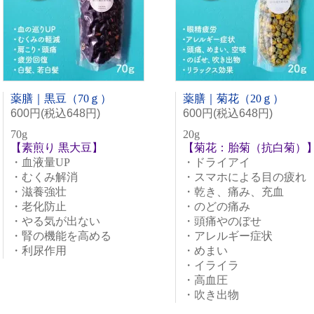
薬膳｜黒豆（70ｇ）
薬膳｜菊花（20ｇ）
600円(税込648円)
600円(税込648円)
70g
20g
【素煎り 黒大豆】
【菊花：胎菊（抗白菊）
・血液量UP
・ドライアイ
・むくみ解消
・スマホによる目の疲れ
・滋養強壮
・乾き、痛み、充血
・老化防止
・のどの痛み
・やる気が出ない
・頭痛やのぼせ
・腎の機能を高める
・アレルギー症状
・利尿作用
・めまい
・イライラ
・高血圧
・吹き出物