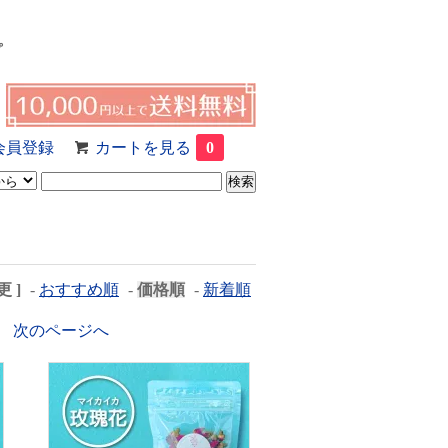
プ
会員登録
カートを見る
0
 ]
-
おすすめ順
-
価格順
-
新着順
次のページへ