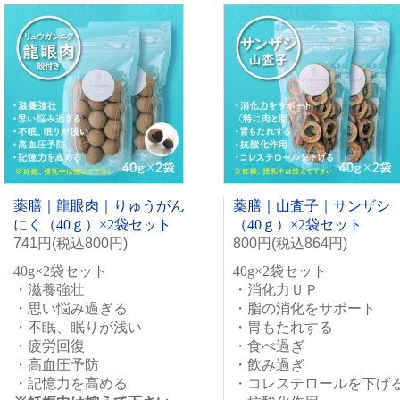
薬膳｜龍眼肉｜りゅうがん
薬膳｜山査子｜サンザシ
にく（40ｇ）×2袋セット
（40ｇ）×2袋セット
741円(税込800円)
800円(税込864円)
40g×2袋セット
40g×2袋セット
・滋養強壮
・消化力ＵＰ
・思い悩み過ぎる
・脂の消化をサポート
・不眠、眠りが浅い
・胃もたれする
・疲労回復
・食べ過ぎ
・高血圧予防
・飲み過ぎ
・記憶力を高める
・コレステロールを下げ