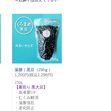
薬膳｜黒豆（250ｇ）
1,200円(税込1,296円)
250g
【素煎り 黒大豆】
・血液量UP
・むくみ解消
・滋養強壮
・老化防止