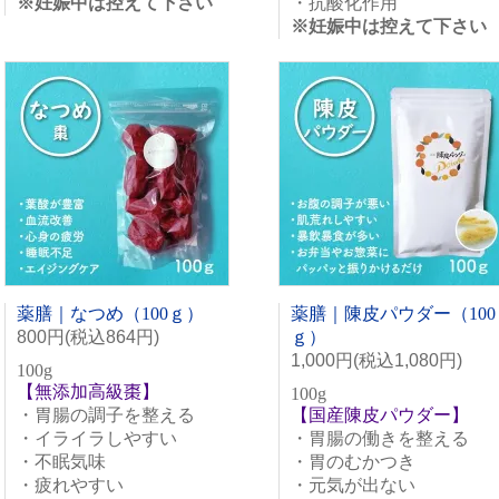
※妊娠中は控えて下さい
・抗酸化作用
※妊娠中は控えて下さい
薬膳｜なつめ（100ｇ）
薬膳｜陳皮パウダー（100
800円(税込864円)
ｇ）
1,000円(税込1,080円)
100g
【無添加高級棗】
100g
・胃腸の調子を整える
【国産陳皮パウダー】
・イライラしやすい
・胃腸の働きを整える
・不眠気味
・胃のむかつき
・疲れやすい
・元気が出ない