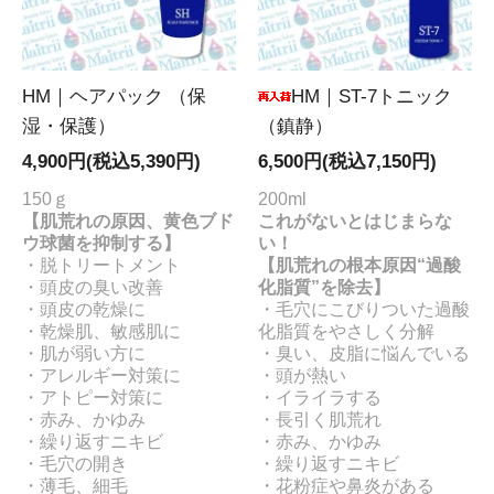
HM｜ヘアパック （保
HM｜ST-7トニック
湿・保護）
（鎮静）
4,900円(税込5,390円)
6,500円(税込7,150円)
150ｇ
200ml
【肌荒れの原因、黄色ブド
これがないとはじまらな
ウ球菌を抑制する】
い！
・脱トリートメント
【肌荒れの根本原因“過酸
・頭皮の臭い改善
化脂質”を除去】
・頭皮の乾燥に
・毛穴にこびりついた過酸
・乾燥肌、敏感肌に
化脂質をやさしく分解
・肌が弱い方に
・臭い、皮脂に悩んでいる
・アレルギー対策に
・頭が熱い
・アトピー対策に
・イライラする
・赤み、かゆみ
・長引く肌荒れ
・繰り返すニキビ
・赤み、かゆみ
・毛穴の開き
・繰り返すニキビ
・薄毛、細毛
・花粉症や鼻炎がある