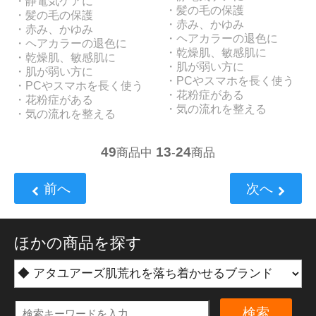
・静電気ケアに
・髪の毛の保護
・髪の毛の保護
・赤み、かゆみ
・赤み、かゆみ
・ヘアカラーの退色に
・ヘアカラーの退色に
・乾燥肌、敏感肌に
・乾燥肌、敏感肌に
・肌が弱い方に
・肌が弱い方に
・PCやスマホを長く使う
・PCやスマホを長く使う
・花粉症がある
・花粉症がある
・気の流れを整える
・気の流れを整える
49
13
24
商品中
-
商品
前へ
次へ
ほかの商品を探す
検索