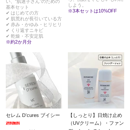
い、“肌迷子さん”のための
しよう。
基本セット
※3本セットは10%OFF
✔ はじめての方
✔ 肌荒れが長引いている方
✔ 赤み・かゆみ・ヒリヒリ
✔ くり返すニキビ
✔ 乾燥・不安定肌
※約2か月分
セレム D’cures ブイシー
【しっとり】日焼け止め
（UVクリーム）・ファン