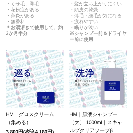
・くせ毛、剛毛
・髪が立ち上がりにくい
・花粉症がある
・頭皮の乾燥
・鼻炎がある
・薄毛・細毛が気になる
・無香料
・疲れやすい
＊お湯溶きで使用して、約
・眠りが浅い
3か月半分
※シャンプー前＆ドライヤ
ー前に使用
HM｜グロスクリーム
HM｜原液シャンプー
（集める）
（大） 1000ml｜スキャ
ルプクリアソープβ
3,800円(税込4,180円)