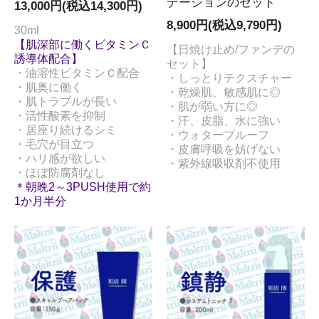
デーションのセット
13,000円(税込14,300円)
8,900円(税込9,790円)
30ml
【肌深部に働くビタミンＣ
【日焼け止め/ファンデの
誘導体配合】
セット】
・油溶性ビタミンＣ配合
・しっとりテクスチャー
・肌奥に働く
・乾燥肌、敏感肌に◎
・肌トラブルが長い
・肌が弱い方に◎
・活性酸素を抑制
・汗、皮脂、水に強い
・居座り続けるシミ
・ウォタープルーフ
・毛穴が目立つ
・皮膚呼吸を妨げない
・ハリ感が欲しい
・紫外線吸収剤不使用
・ほぼ防腐剤なし
＊朝晩2～3PUSH使用で約
1か月半分