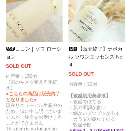
ココン｜ソワ ローシ
【販売終了】ナボカ
ョン
ル ソワンエッセンス No.
４
SOLD OUT
SOLD OUT
内容量：150ml
【肌のキメを整える化粧
内容量：30ml
水】
●こちらの商品は販売終了
【敏感肌用美容液】
となりました●
・敏感でほてる
現在リニューアル生産中の
・肌の不調が多い
ため、誠に申し訳ございま
・細かいブツブツが出る
せんがご注文をお受けする
・カラダが疲れている
ことができません
・乾燥予防
This item is no longer on
＊朝晩2～3PUSH使用で約