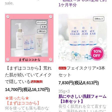
sale.
1ケ月半分
【まずはココから】荒れ
フェイスクリア×3本
た肌が続いていてメイク
セット
で隠している
7,830円(税込8,613円)
14,700円(税込16,170円)
35g×3
肌にやさしい洗顔フォーム
★迷ったら★
【3本セット】
【まずはココから】
長引く肌荒れを立て直すな
何を使っても落ち着かな
ら、洗顔をやさしいものに