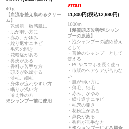
40ｇ
【血流を整え集めるクリー
11,800円(税込12,980円)
ム】
1000ml
・乾燥肌、敏感肌に
【髪質頭皮改善/泡シャン
・肌が弱い方に
プーの原液】
・赤み、かゆみ
・泡シャンプーの詰め替え
・繰り返すニキビ
として
・毛穴の開き
・普通のシャンプーとして
・花粉症がある
使える
・鼻炎がある
・PCやスマホを長く使う
・香料が苦手な方
・市販のヘアケアが合わな
・頭皮が乾燥する
い
・薄毛、細毛
・肌が弱い方に
・身体が疲れやすい方
・薄毛、細毛
・眠りが浅い方
・赤み、かゆみ
・冷え性の方
・繰り返すニキビ
※シャンプー前に使用
・毛穴の開き
・花粉症がある
・鼻炎がある
・香料が苦手な方
＊泡シャンプーにする場合