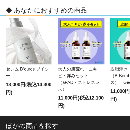
◆ あなたにおすすめの商品
セレム D’cures ブイシ
大人の肌荒れ・ニキ
皮脂浮き
ー
ビ・赤みセット
（B-Bo
（aPAD・ストレスレ
ス）｜Gee
13,000円(税込14,300
ス）
11,000
円)
11,000円(税込12,100
円)
円)
ほかの商品を探す