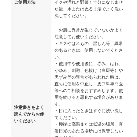
ご使用方法
イクや汚れと野菜く十分になじませ
た後、水またはぬるま湯でよく洗い
流してください。
・お肌に異常が生じていないかよく
注意してお使いください。
・キズやはれもの、湿しん等、異常
のあるときは、使用しないでくださ
い。
・使用中や使用後に、赤み、はれ、
かゆみ、刺激、色抜け（白斑等）や
黒ずみ等の異常があらわれた時は、
直ちに使用を中止し、皮フ科専門医
等へのご相談をおすすめします。使
用を続けると悪化する場合がありま
す。
注意書きをよく
・目に入ったときはすぐに洗い流し
読んでからお使
てください。
いください
・極端に高温または低温の場所、直
射日光のあたる場所には保管しない