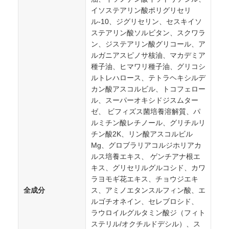
イソステアリン酸ポリグリセリ
ル-10、ジグリセリン、セスキイソ
ステアリン酸ソルビタン、スクワラ
ン、ジステアリン酸グリコール、ア
ルガニアスピノサ核油、マカデミア
種子油、ヒマワリ種子油、グリコシ
ルトレハロース、テトラヘキシルデ
カン酸アスコルビル、トコフェロー
ル、スーパーオキシドジスムター
ゼ、 ビフィズス菌培養溶解質、パ
ルミチン酸レチノール、グリチルリ
チン酸2K、リン酸アスコルビル
Mg、グロブラリアコルジホリアカ
ルス培養エキス、 ゲンチアナ根エ
キス、グリセリルグルコシド、カワ
ラヨモギ花エキス、チョウジエキ
全成分
ス、アミノエタンスルフィン酸、エ
ルゴチオネイン、セレブロシド、
ラウロイルグルタミン酸ジ（フィト
ステリル/オクチルドデシル）、ス