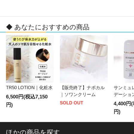
◆ あなたにおすすめの商品
TR50 LOTION｜化粧水
【販売終了】ナボカル
サンミュ
｜ソワンクリーム
デーショ
6,500円(税込7,150
SOLD OUT
4,400円
円)
円)
ほかの商品を探す