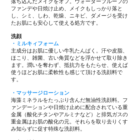
落ち込んだメイクをオフ。ウォータープルーフの
ファンデや日焼け止め、メイクもしっかり落と
し、シミ、しわ、乾燥、ニキビ、ダメージを受け
たお肌にも安心して使える処方です。
洗顔
・ミルキィフォーム
主成分はお肌に優しい牛乳たんぱく。汗や皮脂、
ほこり、雑菌、古い角質などを浮かせて取り除き
ます。潤いを奪わず、抵抗力をもたらせ、使えば
使うほどお肌に柔軟性も感じて頂ける洗顔料で
す。
・マッサージローション
海藻ミネラルをたっぷり含んだ無油性洗顔料。フ
ァンデーションや日焼け止めに配合されている重
金属（酸化チタンやアルミナなど）と排気ガスの
重金属はお肌の酸化の元。それらを取り去りくす
み知らずに促す特殊な洗顔料。