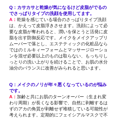
Q：カサカサと乾燥が気になるけど皮脂がでるの
でさっぱりタイプの洗顔を使用してます。
A：
乾燥を感じている場合のさっぱりタイプ洗顔
は、かえって皮脂浮きさせます。洗顔によって必
要な皮脂が奪われると、潤いを保とうと活発に皮
脂を出す防御反応です。メイクをメイクアップリ
ムーバーで落とし、エステティックの化粧品なら
ではのミルキィーフォームとマッサージローショ
ンを混ぜ必要以上のものは取らない、もっちりし
っとりの洗い上がりを続けることで、お肌の水分
油分のバランスに改善がみられると思います。
Q：メイクのノリが年々悪くなっているのが悩み
です。
A：
加齢と共にお肌のターンオーバー（生まれ変
わり周期）が長くなる影響で、自然に剥離するは
ずのアカの角質が剥離せず堆積している可能性が
考えられます。定期的にフェイシアルマスクで不