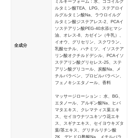
ミルキーフォーム：水、ココイルグ
ルタミン酸TEA、LPG、ステアロイ
ルグルタミン酸Na、ラウロイルグ
ルタミン酸ジステアレス-2、PCAイ
ソステアリン酸PEG-40水添ヒマシ
油、オレス-8、カゼイン（牛乳）、
イオウ、グリセリン、スクワラン、
全成分
乳酸セチル、ハチミツ、イソステア
リン酸オクチルドデシル、PCAイソ
ステアリン酸グリセレス-25、ステ
アリン酸グリコール、炭酸Na、メ
チルパラベン、プロピルバラペン、
フェノキシエタノール、香料
マッサージローション： 水、BG、
エタノール、アルギン酸Na、ヒバ
マタエキス、クレマティス葉エキ
ス、セイヨウナツユキソウ花エキ
ス、スギナエキス、セイヨウキズタ
葉/茎エキス、グリチルリチン酸
2K、デヒドロ酢酸Na、メチルパラ