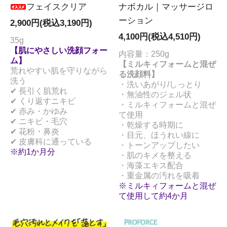
フェイスクリア
ナボカル｜マッサージロ
ーション
2,900円(税込3,190円)
4,100円(税込4,510円)
35g
【肌にやさしい洗顔フォー
内容量：250g
ム】
【ミルキィフォームと混ぜ
荒れやすい肌を守りながら
る洗顔料】
洗う
・洗いあがり/しっとり
✔ 長引く肌荒れ
・無油性のジェル状
✔ くり返すニキビ
・ミルキィフォームと混ぜ
✔ 赤み・かゆみ
て使用
✔ ニキビ・毛穴
・乾燥する時期に
✔ 花粉・鼻炎
・目元、ほうれい線に
✔ 皮膚科に通っている
・トーンアップしたい
※約1か月分
・肌のキメを整える
・海藻エキス配合
・重金属の汚れを吸着
※ミルキィフォームと混ぜ
て使用して約4か月