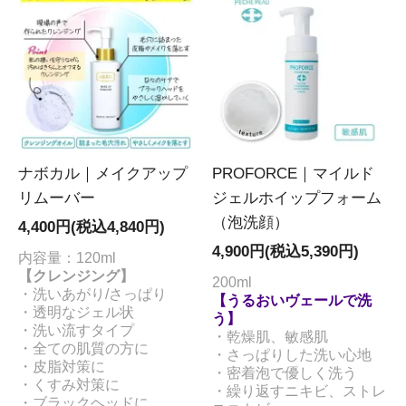
ナボカル｜メイクアップ
PROFORCE｜マイルド
リムーバー
ジェルホイップフォーム
（泡洗顔）
4,400円(税込4,840円)
4,900円(税込5,390円)
内容量：120ml
【クレンジング】
200ml
・洗いあがり/さっぱり
【うるおいヴェールで洗
・透明なジェル状
う】
・洗い流すタイプ
・乾燥肌、敏感肌
・全ての肌質の方に
・さっぱりした洗い心地
・皮脂対策に
・密着泡で優しく洗う
・くすみ対策に
・繰り返すニキビ、ストレ
・ブラックヘッドに