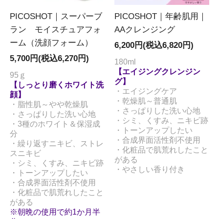
PICOSHOT｜スーパーブ
PICOSHOT｜年齢肌用｜
ラン モイスチュアフォ
AAクレンジング
ーム（洗顔フォーム）
6,200円(税込6,820円)
5,700円(税込6,270円)
180ml
【エイジングクレンジン
95ｇ
グ】
【しっとり磨くホワイト洗
・エイジングケア
顔】
・乾燥肌～普通肌
・脂性肌～やや乾燥肌
・さっぱりした洗い心地
・さっぱりした洗い心地
・シミ、くすみ、ニキビ跡
・3種のホワイト＆保湿成
・トーンアップしたい
分
・合成界面活性剤不使用
・繰り返すニキビ、ストレ
・化粧品で肌荒れしたこと
スニキビ
がある
・シミ、くすみ、ニキビ跡
・やさしい香り付き
・トーンアップしたい
・合成界面活性剤不使用
・化粧品で肌荒れしたこと
がある
※朝晩の使用で約1か月半