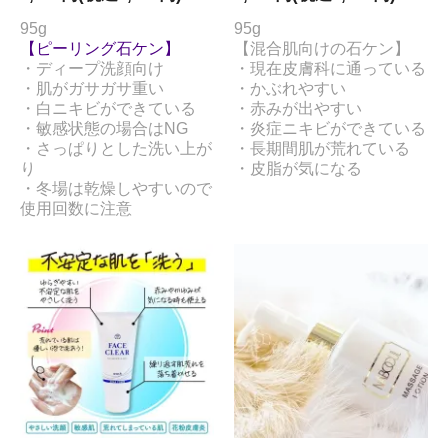
95g
95g
【ピーリング石ケン】
【混合肌向けの石ケン】
・ディープ洗顔向け
・現在皮膚科に通っている
・肌がガサガサ重い
・かぶれやすい
・白ニキビができている
・赤みが出やすい
・敏感状態の場合はNG
・炎症ニキビができている
・さっぱりとした洗い上が
・長期間肌が荒れている
り
・皮脂が気になる
・冬場は乾燥しやすいので
使用回数に注意