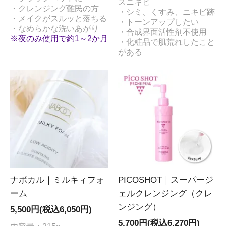
スニキビ
・クレンジング難民の方
・シミ、くすみ、ニキビ跡
・メイクがスルッと落ちる
・トーンアップしたい
・なめらかな洗いあがり
・合成界面活性剤不使用
※夜のみ使用で約1～2か月
・化粧品で肌荒れしたこと
がある
ナボカル｜ミルキィフォ
PICOSHOT｜スーパージ
ーム
ェルクレンジング（クレ
ンジング）
5,500円(税込6,050円)
5,700円(税込6,270円)