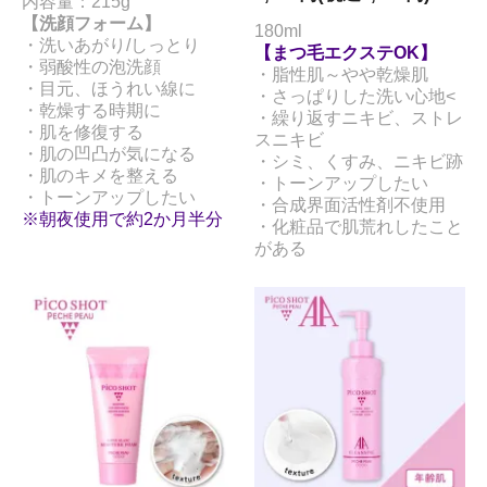
内容量：215g
【洗顔フォーム】
180ml
・洗いあがり/しっとり
【まつ毛エクステOK】
・弱酸性の泡洗顔
・脂性肌～やや乾燥肌
・目元、ほうれい線に
・さっぱりした洗い心地<
・乾燥する時期に
・繰り返すニキビ、ストレ
・肌を修復する
スニキビ
・肌の凹凸が気になる
・シミ、くすみ、ニキビ跡
・肌のキメを整える
・トーンアップしたい
・トーンアップしたい
・合成界面活性剤不使用
※朝夜使用で約2か月半分
・化粧品で肌荒れしたこと
がある